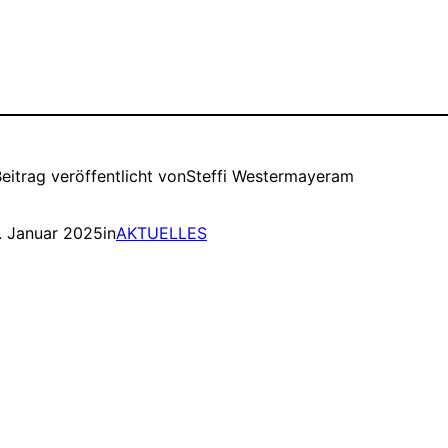
eitrag veröffentlicht von
Steffi Westermayer
am
. Januar 2025
in
AKTUELLES